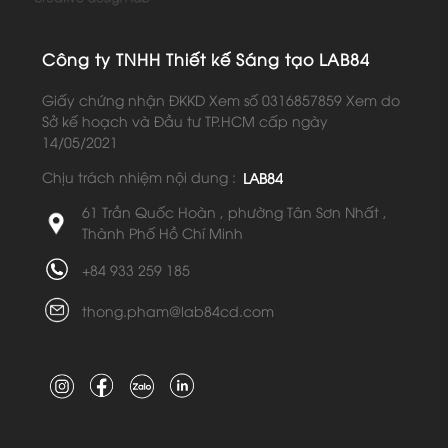
Công ty TNHH Thiết kế Sáng tạo LAB84
Giấy chứng nhận ĐKKD Xem số 0316857859 Xem do
Sở kế hoạch và Đầu tư TP.HCM cấp ngày
14/05/2021
Chịu trách nhiệm nội dung :
LAB84
61 Trần Quốc Hoàn , phường Tân Sơn Nhất ,
Thành Phố Hồ Chí Minh
+84 933 259 185
thong.pham@lab84cd.com