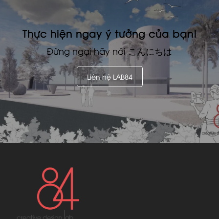
Thực hiện ngay ý tưởng của bạn!
Đừng ngại hãy nói
こんにちは
Liên hệ LAB84