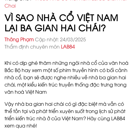
Chai
VÌ SAO NHÀ CỔ VIỆT NAM
LẠI BA GIAN HAI CHÁI?
Thông Phạm
Cập nhật: 24/03/2025
Thẩm định chuyên môn
LAB84
Khi có dịp ghé thăm những ngôi nhà cổ của văn hoá
Bắc Bộ hay xem một số phim truyền hình có bối cảnh
nhà cổ, bạn sẽ được nghe nhiều về nhà ba gian hai
chái, một kiểu kiến trúc truyền thống đặc trưng trong
văn hoá Việt Nam
Vậy nhà ba gian hai chái có gì đặc biệt mà vẫn có
thể tồn tại và phát triển xuyên suốt trong lịch sử phát
triển kiến trúc nhà ở của Việt Nam? Hãy cùng LAB84
xem qua nhé!