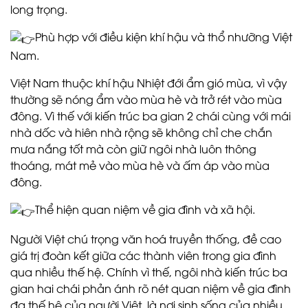
long trọng.
Phù hợp với điều kiện khí hậu và thổ nhưỡng Việt
Nam.
Việt Nam thuộc khí hậu Nhiệt đới ẩm gió mùa, vì vậy
thường sẽ nóng ẩm vào mùa hè và trở rét vào mùa
đông. Vì thế với kiến trúc ba gian 2 chái cùng với mái
nhà dốc và hiên nhà rộng sẽ không chỉ che chắn
mưa nắng tốt mà còn giữ ngôi nhà luôn thông
thoáng, mát mẻ vào mùa hè và ấm áp vào mùa
đông.
Thể hiện quan niệm về gia đình và xã hội.
Người Việt chú trọng văn hoá truyền thống, đề cao
giá trị đoàn kết giữa các thành viên trong gia đình
qua nhiều thế hệ. Chính vì thế, ngôi nhà kiến trúc ba
gian hai chái phản ánh rõ nét quan niệm về gia đình
đa thế hệ của người Việt, là nơi sinh sống của nhiều