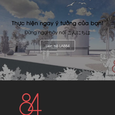
Thực hiện ngay ý tưởng của bạn!
Đừng ngại hãy nói
こんにちは
Liên hệ LAB84