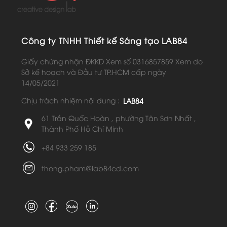
Công ty TNHH Thiết kế Sáng tạo LAB84
Giấy chứng nhận ĐKKD Xem số 0316857859 Xem do
Sở kế hoạch và Đầu tư TP.HCM cấp ngày
14/05/2021
Chịu trách nhiệm nội dung :
LAB84
61 Trần Quốc Hoàn , phường Tân Sơn Nhất ,
Thành Phố Hồ Chí Minh
+84 933 259 185
thong.pham@lab84cd.com