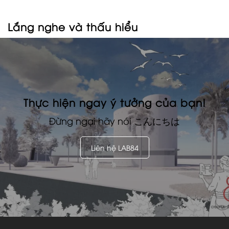
Lắng nghe và thấu hiểu
Thực hiện ngay ý tưởng của bạn!
Đừng ngại hãy nói
こんにちは
Liên hệ LAB84