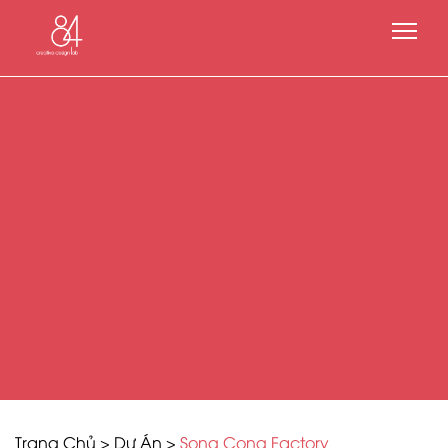
Trang Chủ
>
Dự Án
>
Song Cong Factory