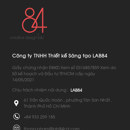
Công ty TNHH Thiết kế Sáng tạo LAB84
Giấy chứng nhận ĐKKD Xem số 0316857859 Xem do
Sở kế hoạch và Đầu tư TP.HCM cấp ngày
14/05/2021
Chịu trách nhiệm nội dung :
LAB84
61 Trần Quốc Hoàn , phường Tân Sơn Nhất ,
Thành Phố Hồ Chí Minh
+84 933 259 185
thong.pham@lab84cd.com