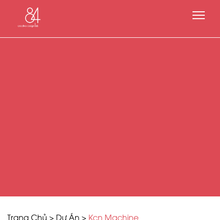
Trang Chủ
>
Dự Án
>
Kcn Machine