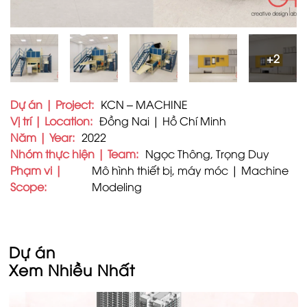
+2
Dự án | Project:
KCN – MACHINE
Vị trí | Location:
Đồng Nai | Hồ Chí Minh
Năm | Year:
2022
Nhóm thực hiện | Team:
Ngọc Thông, Trọng Duy
Phạm vi |
Mô hình thiết bị, máy móc | Machine
Scope:
Modeling
Dự án
Xem Nhiều Nhất