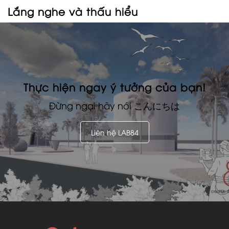
Lắng nghe và thấu hiểu
Thực hiện ngay ý tưởng của bạn!
Đừng ngại hãy nói
こんにちは
Liên hệ LAB84